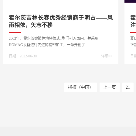
霍尔茨吉林长春优秀经销商于明占——风
霍
雨相依，矢志不移
注
2002年，霍尔茨突破性地将德式T型门引入国内，并采用
夏
HOMAG设备进行先进的精密加工，一举开创了……
正
…
日期：2022-06-30
详细>>
日期
拼搏（中国）
上一页
21