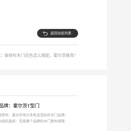
返回动态列表
篇：
装修时木门花色怎么搭配，霍尔茨推荐！
品牌：霍尔茨T型门
装修时，面对市场众多鱼龙混杂的木门品牌，
纠结的选择：究竟哪个品牌的木门更有保障、
们各方面的需求？小编偷偷告诉你，真的有这