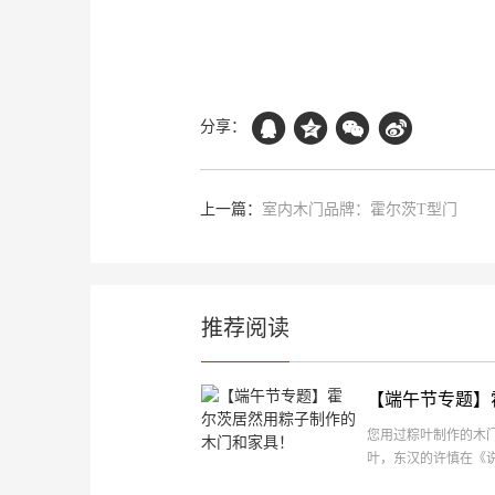
分享：
上一篇：
室内木门品牌：霍尔茨T型门
推荐阅读
【端午节专题】
您用过粽叶制作的木
叶，东汉的许慎在《
米也。